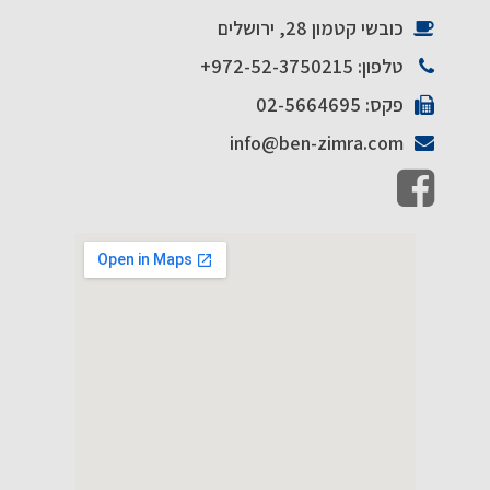
פ
כובשי קטמון 28, ירושלים
ו
טלפון: 972-52-3750215+
ס
כ
פקס: 02-5664695
ל
info@ben-zimra.com
ה
ה
ג
ד
ר
ו
ת